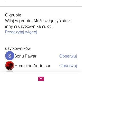
O grupie
Witaj w grupie! Możesz łączyć się z
innymi użytkownikami, ot
...
Przeczytaj więcej
użytkowników
Sonu Pawar
Obserwuj
Hermoine Anderson
Obserwuj
info.tvactivatecode
Obserwuj
info.tvactivatecode
Loan Mai
Obserwuj
Nancy Wheeler
Obserwuj
Zobacz wszystkich użytkowników (63)