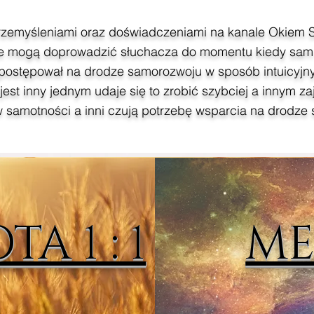
przemyśleniami oraz doświadczeniami na kanale Okiem
tóre mogą doprowadzić słuchacza do momentu kiedy sam 
postępował na drodze samorozwoju w sposób intuicyjny
st inny jednym udaje się to zrobić szybciej a innym zaj
 samotności a inni czują potrzebę wsparcia na drodze
A 1 : 1
ME