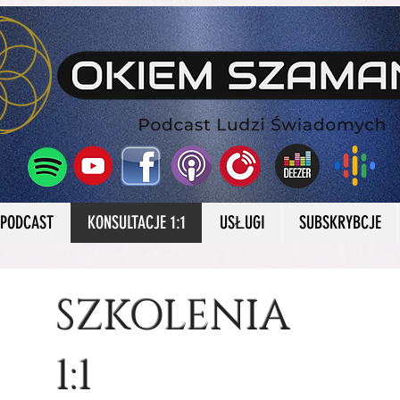
Services
Providing Everything You Need
PODCAST
KONSULTACJE 1:1
USŁUGI
SUBSKRYBCJE
SZKOLENIA
1:1