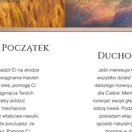
 Początek
Ducho
adził Ci na drodze
Jeśli interesuj
i osiągnanie marzeń
wszystko działa"
e cele, pomogę Ci
dalszego rozwoju 
iągnięcia Twoich
dla Ciebie. Ment
żeby jeździć
rozwijać swoje głę
 "mechanice
sobią niesie. Podz
z właściwe nawyki,
posiadam włącz
e poczujesz, że
sposób naturaln
sz. Pomogę Ci
doradzę w da