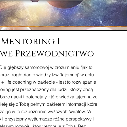
Mentoring I
we Przewodnictwo
e Cię głębszy samorozwój w zrozumieniu "jak to
 oraz pogłębianie wiedzy tzw."tajemnej" w celu
+ life coaching w pakiecie - jest to rozwiązanie
oring jest przeznaczony dla ludzi, którzy chcą
bsze nauki i potencjały, które wiedza tajemna ze
ielę się z Tobą pełnym pakietem informacji które
ając w to rozpoznanie wyższych światów. W
y i przystępny wytłumaczę różne perspektywy i
lszym rozwoju, który rezonuje z Tobą. Bez