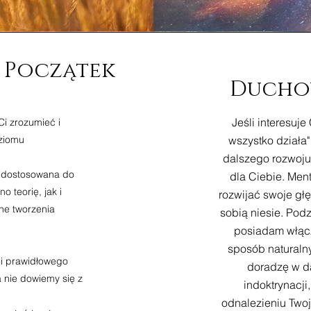
 Początek
Ducho
Jeśli interesuj
i zrozumieć i
oziomu
wszystko działa"
dalszego rozwoju 
t dostosowana do
dla Ciebie. Ment
 teorię, jak i
rozwijać swoje głę
ne tworzenia
sobią niesie. Podz
posiadam włącz
sposób naturaln
ji prawidłowego
doradzę w da
a nie dowiemy się z
indoktrynacji
odnalezieniu Two