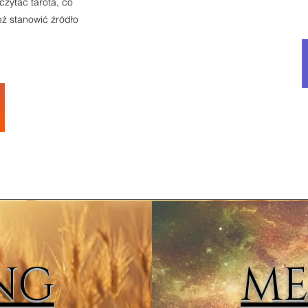
czytać tarota, co
ż stanowić źródło
NG
ME