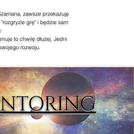
 Szamana, zawsze przekazuję
"rozgryzie grę" i będzie sam
.
muje to chwilę dłużej. Jedni
 swojego rozwoju.
NTORING