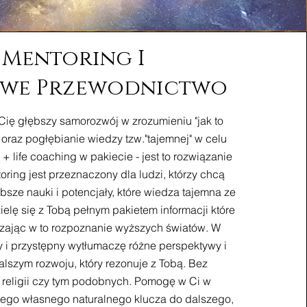
Mentoring I
we Przewodnictwo
e Cię głębszy samorozwój w zrozumieniu "jak to
 oraz pogłębianie wiedzy tzw."tajemnej" w celu
+ life coaching w pakiecie - jest to rozwiązanie
oring jest przeznaczony dla ludzi, którzy chcą
bsze nauki i potencjały, które wiedza tajemna ze
ielę się z Tobą pełnym pakietem informacji które
ając w to rozpoznanie wyższych światów. W
y i przystępny wytłumaczę różne perspektywy i
lszym rozwoju, który rezonuje z Tobą. Bez
, religii czy tym podobnych. Pomogę w Ci w
jego własnego naturalnego klucza do dalszego,