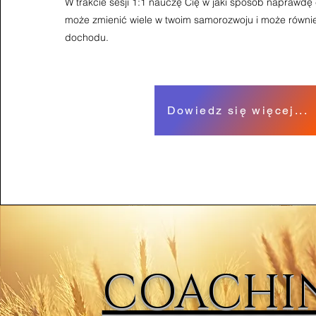
W trakcie sesji 1:1 nauczę Cię w jaki sposób naprawdę 
może zmienić wiele w twoim samorozwoju i może równie
dochodu.
Dowiedz się więcej...
COACHI