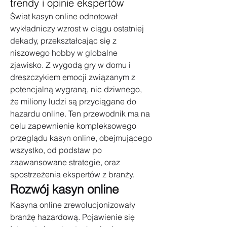
trendy i opinie ekspertów
Świat kasyn online odnotował 
wykładniczy wzrost w ciągu ostatniej 
dekady, przekształcając się z 
niszowego hobby w globalne 
zjawisko. Z wygodą gry w domu i 
dreszczykiem emocji związanym z 
potencjalną wygraną, nic dziwnego, 
że miliony ludzi są przyciągane do 
hazardu online. Ten przewodnik ma na 
celu zapewnienie kompleksowego 
przeglądu kasyn online, obejmującego 
wszystko, od podstaw po 
zaawansowane strategie, oraz 
spostrzeżenia ekspertów z branży.
Rozwój kasyn online
Kasyna online zrewolucjonizowały 
branżę hazardową. Pojawienie się 