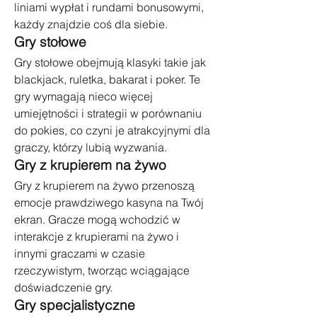
liniami wypłat i rundami bonusowymi, 
każdy znajdzie coś dla siebie.
Gry stołowe
Gry stołowe obejmują klasyki takie jak 
blackjack, ruletka, bakarat i poker. Te 
gry wymagają nieco więcej 
umiejętności i strategii w porównaniu 
do pokies, co czyni je atrakcyjnymi dla 
graczy, którzy lubią wyzwania.
Gry z krupierem na żywo
Gry z krupierem na żywo przenoszą 
emocje prawdziwego kasyna na Twój 
ekran. Gracze mogą wchodzić w 
interakcje z krupierami na żywo i 
innymi graczami w czasie 
rzeczywistym, tworząc wciągające 
doświadczenie gry.
Gry specjalistyczne