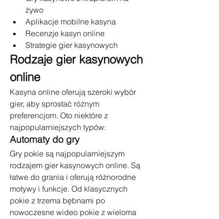
żywo
Aplikacje mobilne kasyna
Recenzje kasyn online
Strategie gier kasynowych
Rodzaje gier kasynowych 
online
Kasyna online oferują szeroki wybór 
gier, aby sprostać różnym 
preferencjom. Oto niektóre z 
najpopularniejszych typów:
Automaty do gry
Gry pokie są najpopularniejszym 
rodzajem gier kasynowych online. Są 
łatwe do grania i oferują różnorodne 
motywy i funkcje. Od klasycznych 
pokie z trzema bębnami po 
nowoczesne wideo pokie z wieloma 