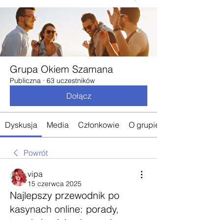
Grupa Okiem Szamana
Publiczna
·
63 uczestników
Dołącz
Dyskusja
Media
Członkowie
O grupie
Powrót
vipa
15 czerwca 2025
Najlepszy przewodnik po
kasynach online: porady,