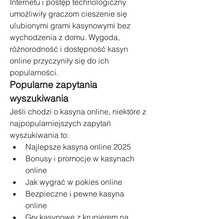
Internetu i postęp technologiczny 
umożliwiły graczom cieszenie się 
ulubionymi grami kasynowymi bez 
wychodzenia z domu. Wygoda, 
różnorodność i dostępność kasyn 
online przyczyniły się do ich 
popularności.
Popularne zapytania 
wyszukiwania
Jeśli chodzi o kasyna online, niektóre z 
najpopularniejszych zapytań 
wyszukiwania to:
Najlepsze kasyna online 2025
Bonusy i promocje w kasynach 
online
Jak wygrać w pokies online
Bezpieczne i pewne kasyna 
online
Gry kasynowe z krupierem na 