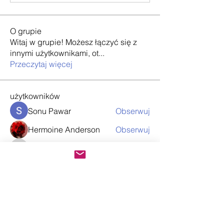
O grupie
Witaj w grupie! Możesz łączyć się z
innymi użytkownikami, ot
...
Przeczytaj więcej
użytkowników
Sonu Pawar
Obserwuj
Hermoine Anderson
Obserwuj
info.tvactivatecode
Obserwuj
info.tvactivatecode
Loan Mai
Obserwuj
Nancy Wheeler
Obserwuj
Zobacz wszystkich użytkowników (63)