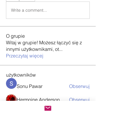
Write a comment...
O grupie
Witaj w grupie! Możesz łączyć się z
innymi użytkownikami, ot
...
Przeczytaj więcej
użytkowników
Sonu Pawar
Obserwuj
Hermoine Anderson
Obserwuj
info.tvactivatecode
Obserwuj
info.tvactivatecode
Loan Mai
Obserwuj