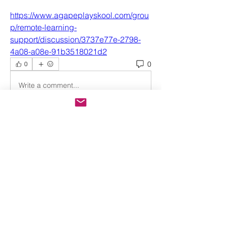
https://www.agapeplayskool.com/grou
p/remote-learning-
support/discussion/3737e77e-2798-
4a08-a08e-91b3518021d2
0
0
Write a comment...
O grupie
Witaj w grupie! Możesz łączyć się z
innymi użytkownikami, ot
...
Przeczytaj więcej
użytkowników
Sonu Pawar
Obserwuj