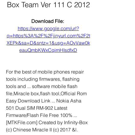
Box Team Ver 111 C 2012
Download File: 
https://www.google.com/url?
q=https%3A%2F%2Fjinyurl.com%2F2t
XEPk&sa=D&sntz=1&usg=AOvVaw0k
eauQmbKWxCqimHIsdfxD
For the best of mobile phones repair 
tools including firmwares, flashing 
tools and ... software mobile flash 
file,Miracle box,flash tool,Official Rom 
Easy Download Link ... Nokia Asha 
501 Dual SIM RM-902 Latest 
Firmware/Flash File Free 100% ... 
[MTKFile.com] Created by Infinity-Box 
(c) Chinese Miracle II (c) 2017 &l. 