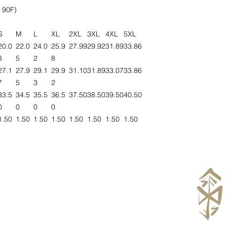
 90F)
S
M
L
XL
2XL
3XL
4XL
5XL
20.0
22.0
24.0
25.9
27.99
29.92
31.89
33.86
8
5
2
8
27.1
27.9
29.1
29.9
31.10
31.89
33.07
33.86
7
5
3
2
33.5
34.5
35.5
36.5
37.50
38.50
39.50
40.50
0
0
0
0
1.50
1.50
1.50
1.50
1.50
1.50
1.50
1.50
OKIEM SZAMANA
Enter your email here