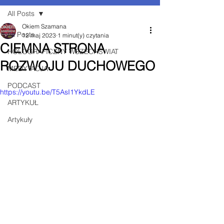
All Posts
Okiem Szamana
All Posts
12 maj 2023
1 minut(y) czytania
CIEMNA STRONA
HOLOGRAFICZNY WSZECHŚWIAT
ROZWOJU DUCHOWEGO
MEDYTACJA
PODCAST
https://youtu.be/T5AsI1YkdLE
ARTYKUŁ
Artykuły