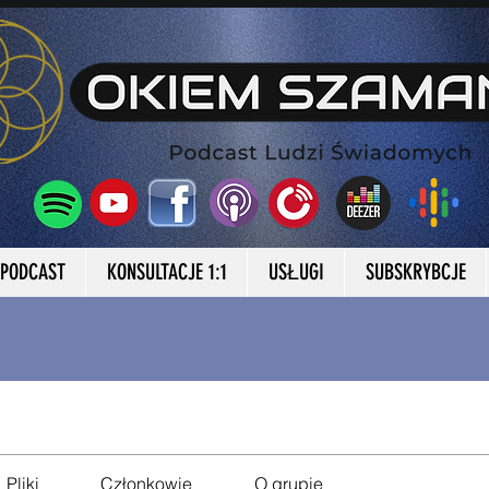
gram
PODCAST
KONSULTACJE 1:1
USŁUGI
SUBSKRYBCJE
Pliki
Członkowie
O grupie