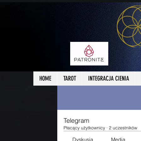
Strona główna
Grupy
Tele
HOME
TAROT
INTEGRACJA CIENIA
Telegram
Płacący użytkownicy
·
2 uczestników
Dyskusja
Media