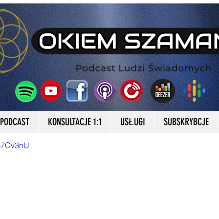
HŚWIAT
MEDYTACJA
PODCAST
ARTYKUŁ
Arty
7 gru 2022
1 minut(y) czytania
EINKARNACYJNA, WYZWOLENIE, 
PODCAST
KONSULTACJE 1:1
USŁUGI
SUBSKRYBCJE
Gm7Cv3nU