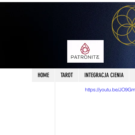
All Posts
HOLOGRAFICZNY WSZEC
Okiem Szamana
2
PUŁAPKA R
ŻYCIA
HOME
TAROT
INTEGRACJA CIENIA
https://youtu.be/JO9