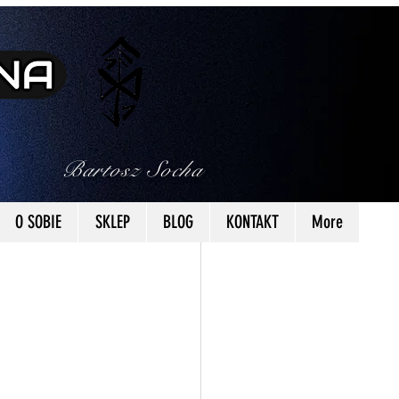
kuły
Bartosz Socha
SENS
O SOBIE
SKLEP
BLOG
KONTAKT
More