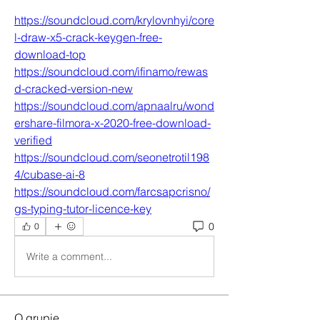
https://soundcloud.com/krylovnhyi/core
l-draw-x5-crack-keygen-free-
download-top
https://soundcloud.com/ifinamo/rewas
d-cracked-version-new
https://soundcloud.com/apnaalru/wond
ershare-filmora-x-2020-free-download-
verified
https://soundcloud.com/seonetrotil198
4/cubase-ai-8
https://soundcloud.com/farcsapcrisno/
gs-typing-tutor-licence-key
0
0
Write a comment...
O grupie