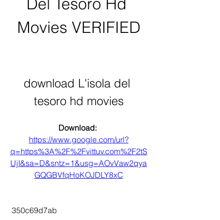
Del Tesoro Hd 
Movies VERIFIED
download L'isola del 
tesoro hd movies
Download: 
https://www.google.com/url?
q=https%3A%2F%2Fvittuv.com%2F2tS
UjI&sa=D&sntz=1&usg=AOvVaw2qya
GQGBVfqHoKOJDLY8xC
 350c69d7ab