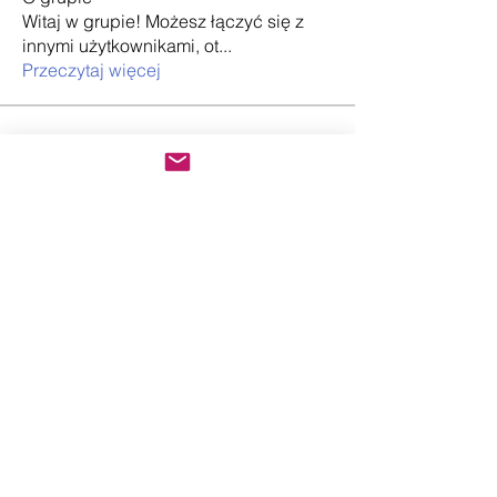
Witaj w grupie! Możesz łączyć się z
innymi użytkownikami, ot
...
Przeczytaj więcej
użytkowników
Sonu Pawar
Obserwuj
Hermoine Anderson
Obserwuj
info.tvactivatecode
Obserwuj
info.tvactivatecode
Loan Mai
Obserwuj
Nancy Wheeler
Obserwuj
Zobacz wszystkich użytkowników (63)